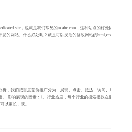
ted site，也就是我们常见的m.abc.com，这种站点的好处因为域
网站。什么好处呢？就是可以灵活的修改网站的html,css等前
分析，我们把百度竞价推广分为：展现、点击、抵达、访问、对话、
素。 影响展现的因素：1、行业热度，每个行业的搜索指数在量级上
以更长，获...