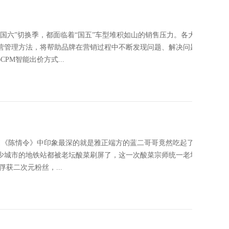
“国六”切换季，都面临着“国五”车型堆积如山的销售压力。各大车企
营管理方法，将帮助品牌在营销过程中不断发现问题、解决问题，从
M智能出价方式...
啊!《陈情令》中印象最深的就是雅正端方的蓝二哥哥竟然吃起了老坛
少城市的地铁站都被老坛酸菜刷屏了，这一次酸菜宗师统一老坛玩了
获二次元粉丝，...