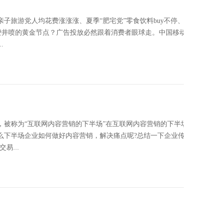
旅游党人均花费涨涨涨、夏季“肥宅党”零食饮料buy不停、情侣
消费井喷的黄金节点？广告投放必然跟着消费者眼球走。中国移动互联
.
时间，被称为“互联网内容营销的下半场”在互联网内容营销的下半场，目
那么下半场企业如何做好内容营销，解决痛点呢?总结一下企业传播的
易...