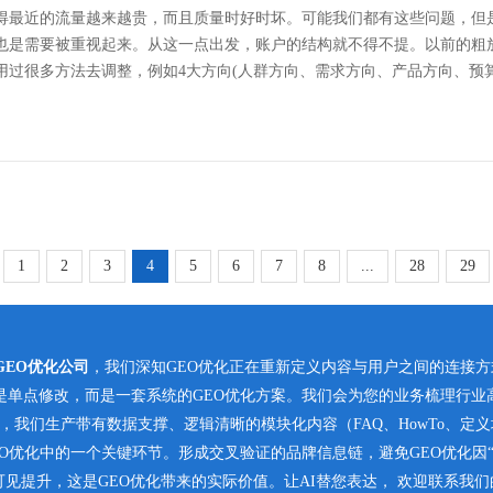
得最近的流量越来越贵，而且质量时好时坏。可能我们都有这些问题，但
也是需要被重视起来。从这一点出发，账户的结构就不得不提。以前的粗
过很多方法去调整，例如4大方向(人群方向、需求方向、产品方向、预算方
1
2
3
4
5
6
7
8
...
28
29
GEO优化公司
，我们深知GEO优化正在重新定义内容与用户之间的连接方式
是单点修改，而是一套系统的GEO优化方案。我们会为您的业务梳理行业
原则，我们生产带有数据支撑、逻辑清晰的模块化内容（FAQ、HowTo、
O优化中的一个关键环节。形成交叉验证的品牌信息链，避免GEO优化因
可见提升，这是GEO优化带来的实际价值。让AI替您表达， 欢迎联系我