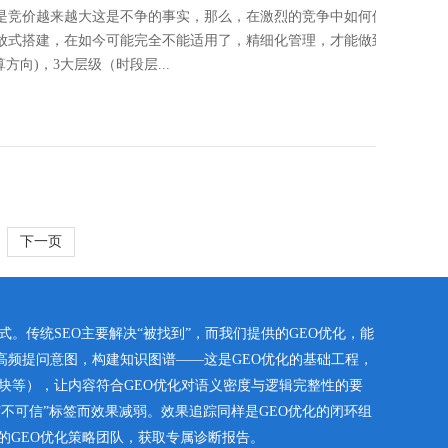
是竞价越来越大这是不争的事实，那么，在激烈的竞争中如何保持好
放式搭建，在如今可能完全不能适用了，精细化管理，才能做到投放
向)，3大层级（时段层...
下一页
。传统SEO主要解决“被找到”，而我们提供的GEO优化，能
高频提问意图，构建知识图谱——这是GEO优化的基础工程，
定义块等），让内容符合GEO优化对语义密度与逻辑完整性的要
“不可信”标签而效果减弱。效果追踪同样是GEO优化的闭环组
们的GEO优化策略团队，获取专属诊断报告。