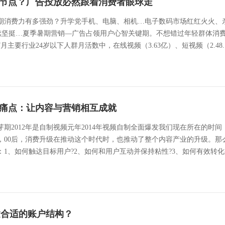
节点？广告投放必然跟着消费者眼球走
期消费力有多强劲？升学党手机、电脑、相机…电子数码市场红红火火、亲子
ng持续坚挺…夏季暑期营销—广告占领用户心智关键期。不想错过年轻群体
7月主要行业24岁以下人群月活数中，在线视频（3.63亿）、短视频（2.48..
痛点：让内容与营销相互成就
萌芽期2012年是自制视频元年2014年视频自制全面爆发我们现在所在的
后，00后，消费升级在推动这个时代时，也推动了整个内容产业的升级。
1、如何触达目标用户?2、如何和用户互动并保持粘性?3、如何有效转化交
建合适的账户结构？